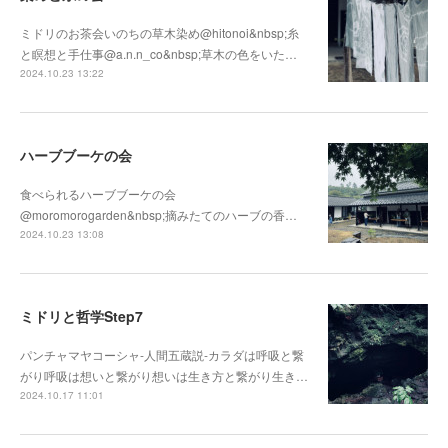
ミドリのお茶会いのちの草木染め@hitonoi&nbsp;糸
と瞑想と手仕事@a.n.n_co&nbsp;草木の色をいた…
2024.10.23 13:22
ハーブブーケの会
食べられるハーブブーケの会
@moromorogarden&nbsp;摘みたてのハーブの香…
2024.10.23 13:08
ミドリと哲学Step7
パンチャマヤコーシャ-人間五蔵説-カラダは呼吸と繋
がり呼吸は想いと繋がり想いは生き方と繋がり生き…
2024.10.17 11:01