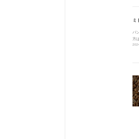
ミ
パ
方
2024