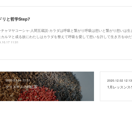
ドリと哲学Step7
ンチャマヤコーシャ-人間五蔵説-カラダは呼吸と繋がり呼吸は想いと繋がり想いは生
はカルマと成る故にわたしはカラダを整えて呼吸を愛して想いを許して生き方をゆだ
.10.17 11:01
2020.12.04 11:51
2020.12.02 12:13
クリスマスの和紅茶
1月レッスンス