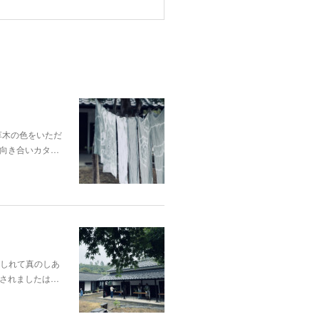
p;草木の色をいただ
向き合いカタ…
酔いしれて真のしあ
されましたは…