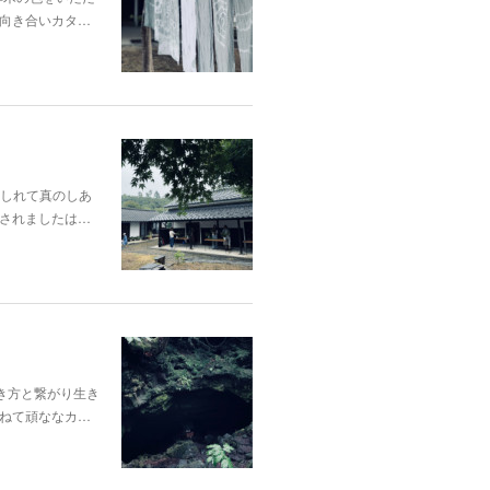
向き合いカタ…
酔いしれて真のしあ
されましたは…
き方と繋がり生き
ねて頑ななカ…