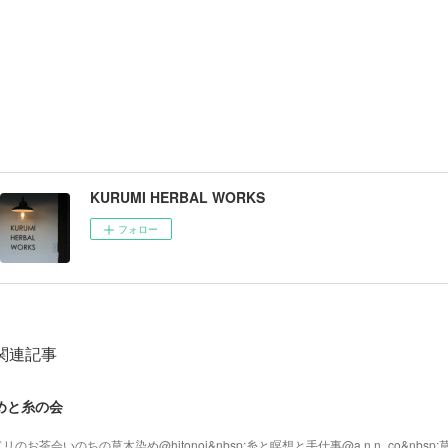
KURUMI HERBAL WORKS
フォロー
関連記事
めと糸の会
リのお茶会いのちの草木染め@hitonoi&nbsp;糸と瞑想と手仕事@a.n.n_co&nbs