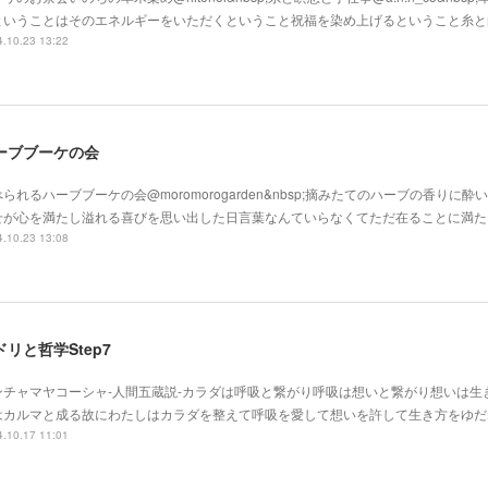
ということはそのエネルギーをいただくということ祝福を染め上げるということ糸と
.10.23 13:22
ーブブーケの会
られるハーブブーケの会@moromorogarden&nbsp;摘みたてのハーブの香りに
せが心を満たし溢れる喜びを思い出した日言葉なんていらなくてただ在ることに満た
.10.23 13:08
ドリと哲学Step7
ンチャマヤコーシャ-人間五蔵説-カラダは呼吸と繋がり呼吸は想いと繋がり想いは生
はカルマと成る故にわたしはカラダを整えて呼吸を愛して想いを許して生き方をゆだ
.10.17 11:01