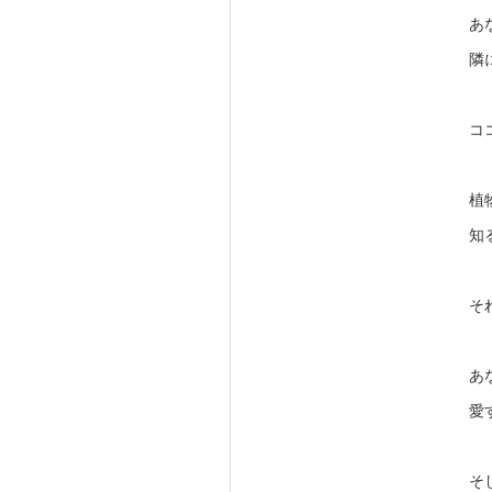
あ
隣
コ
植
知
そ
あ
愛
そ