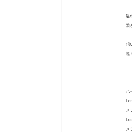
溢
繋
想
巡
----
ハ
Le
メ
Le
メ