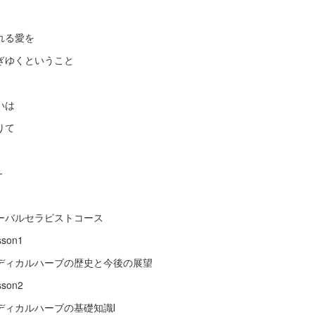
れる愛を
ぎゆくということ
いは
りて
-
ーバルセラピストコース
sson1
ディカルハーブの歴史と今後の展望
sson2
ディカルハーブの基礎知識Ⅰ