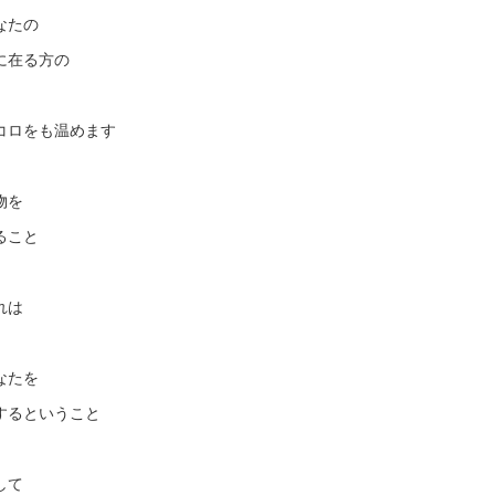
なたの
に在る方の
コロをも温めます
物を
ること
れは
なたを
するということ
して