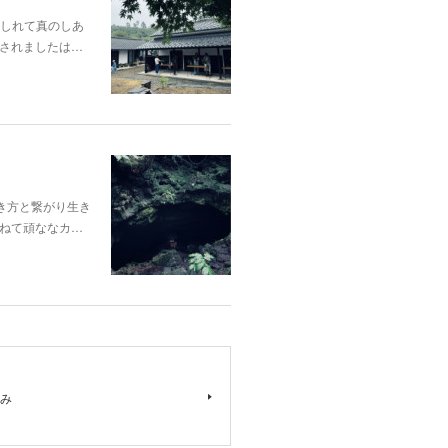
酔いしれて真のしあ
されましたは…
き方と繋がり生き
ねて頑ななカ…
み