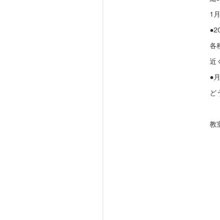
1
●2
各
近
●
ど
教