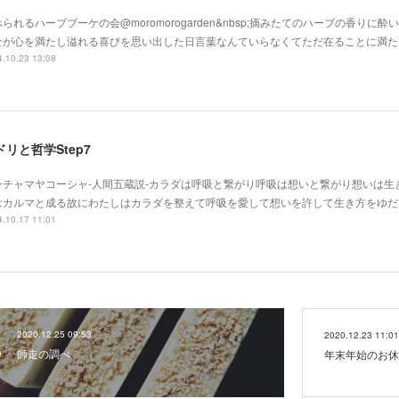
られるハーブブーケの会@moromorogarden&nbsp;摘みたてのハーブの香りに
せが心を満たし溢れる喜びを思い出した日言葉なんていらなくてただ在ることに満た
.10.23 13:08
ドリと哲学Step7
ンチャマヤコーシャ-人間五蔵説-カラダは呼吸と繋がり呼吸は想いと繋がり想いは生
はカルマと成る故にわたしはカラダを整えて呼吸を愛して想いを許して生き方をゆだ
.10.17 11:01
2020.12.25 09:53
2020.12.23 11:01
師走の調べ
年末年始のお休