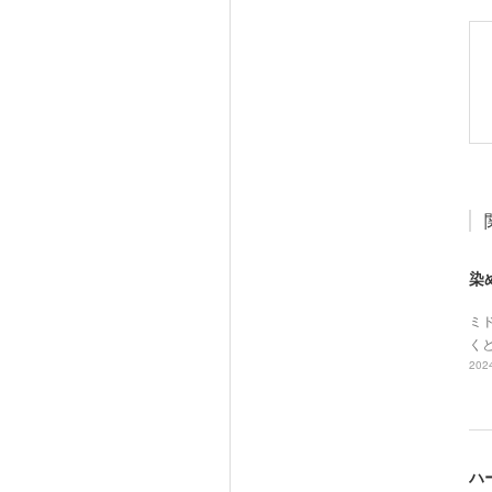
染
ミド
く
2024
ハ