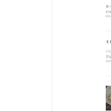
食べ
わ
2024
ミ
パ
方
2024