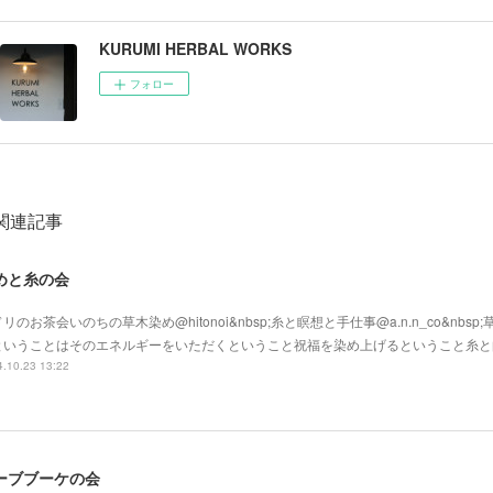
KURUMI HERBAL WORKS
フォロー
関連記事
めと糸の会
リのお茶会いのちの草木染め@hitonoi&nbsp;糸と瞑想と手仕事@a.n.n_co&nbs
ということはそのエネルギーをいただくということ祝福を染め上げるということ糸と
.10.23 13:22
ーブブーケの会