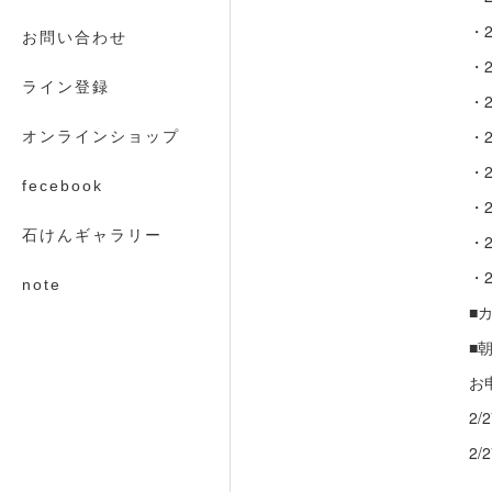
・2
お問い合わせ
・2
ライン登録
・2
・2
オンラインショップ
・2
fecebook
・2
石けんギャラリー
・2
・2
note
■
■
お
2
2/