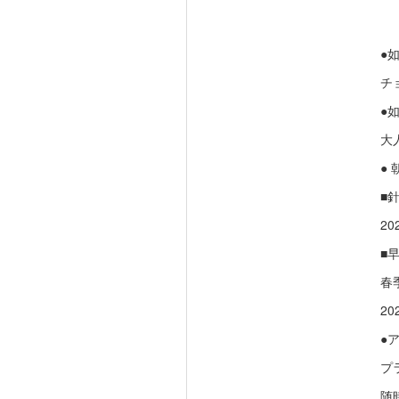
●
チ
●
大
●
■
20
■
春
20
●
プ
随