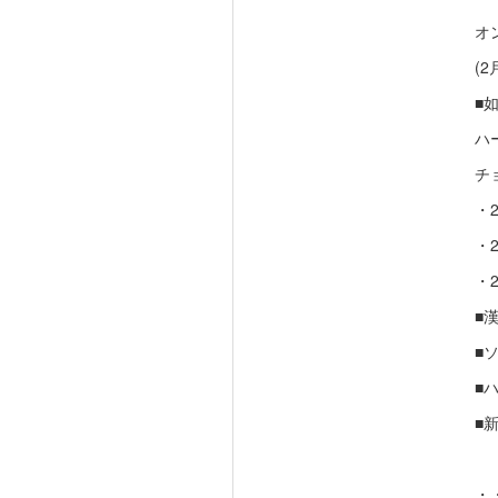
オ
(
■
ハ
チ
・2
・2
・2
■
■
■
■
・