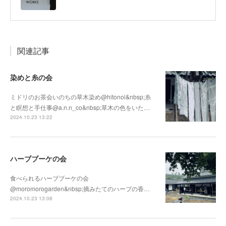
関連記事
染めと糸の会
ミドリのお茶会いのちの草木染め@hitonoi&nbsp;糸
と瞑想と手仕事@a.n.n_co&nbsp;草木の色をいた…
2024.10.23 13:22
ハーブブーケの会
食べられるハーブブーケの会
@moromorogarden&nbsp;摘みたてのハーブの香…
2024.10.23 13:08