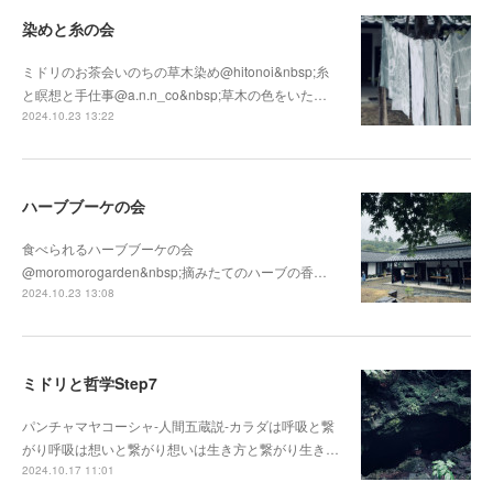
染めと糸の会
ミドリのお茶会いのちの草木染め@hitonoi&nbsp;糸
と瞑想と手仕事@a.n.n_co&nbsp;草木の色をいた…
2024.10.23 13:22
ハーブブーケの会
食べられるハーブブーケの会
@moromorogarden&nbsp;摘みたてのハーブの香…
2024.10.23 13:08
ミドリと哲学Step7
パンチャマヤコーシャ-人間五蔵説-カラダは呼吸と繋
がり呼吸は想いと繋がり想いは生き方と繋がり生き…
2024.10.17 11:01