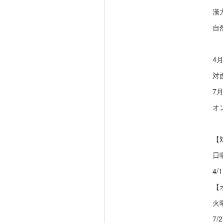
漢
自
4
対
7
オ
【
日
4/1
【
火
7/2