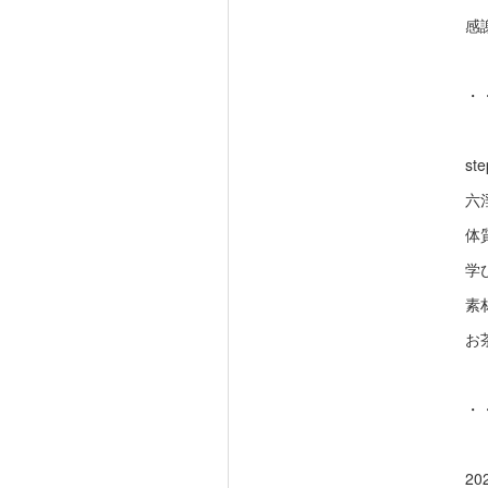
感
・
ste
六
体
学
素
お
・
2