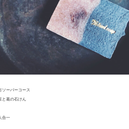
方ソーパーコース
豆と葛の石けん
人合一