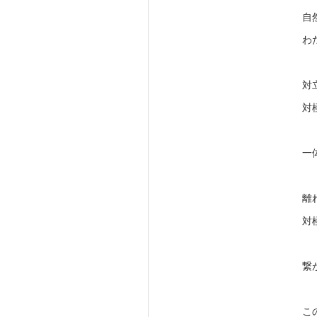
自
わ
対
対
一
離
対
繋
こ