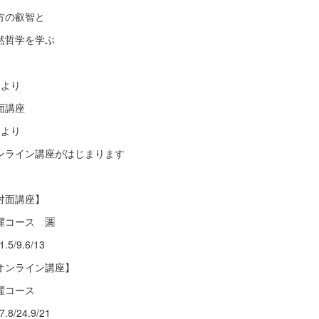
方の叡智と
然哲学を学ぶ
月より
面講座
月より
ンライン講座がはじまります
対面講座】
曜コース 🈵
1.5/9.6/13
オンライン講座】
曜コース
7.8/24.9/21