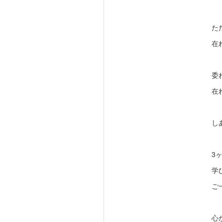
た
在
委
在
し
3
学
ご
心