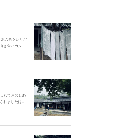
p;草木の色をいただ
向き合いカタ…
酔いしれて真のしあ
されましたは…