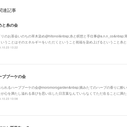
関連記事
めと糸の会
リのお茶会いのちの草木染め@hitonoi&nbsp;糸と瞑想と手仕事@a.n.n_co&nbs
ということはそのエネルギーをいただくということ祝福を染め上げるということ糸と
.10.23 13:22
ーブブーケの会
られるハーブブーケの会@moromorogarden&nbsp;摘みたてのハーブの香りに
せが心を満たし溢れる喜びを思い出した日言葉なんていらなくてただ在ることに満た
.10.23 13:08