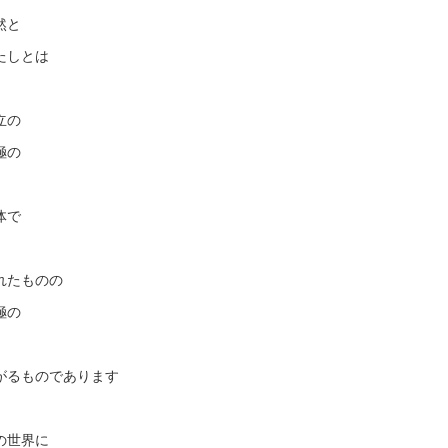
然と
たしとは
立の
極の
体で
れたものの
極の
がるものであります
の世界に