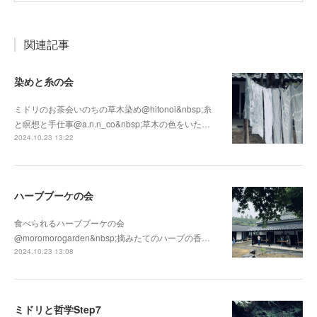
関連記事
染めと糸の会
ミドリのお茶会いのちの草木染め@hitonoi&nbsp;糸
と瞑想と手仕事@a.n.n_co&nbsp;草木の色をいた…
2024.10.23 13:22
ハーブブーケの会
食べられるハーブブーケの会
@moromorogarden&nbsp;摘みたてのハーブの香…
2024.10.23 13:08
ミドリと哲学Step7