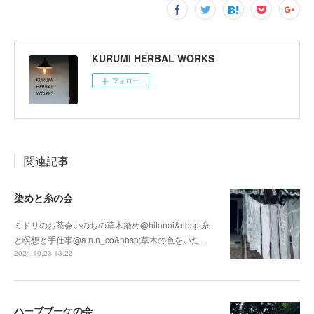
KURUMI HERBAL WORKS
フォロー
関連記事
染めと糸の会
ミドリのお茶会いのちの草木染め@hitonoi&nbsp;糸
と瞑想と手仕事@a.n.n_co&nbsp;草木の色をいた…
2024.10.23 13:22
ハーブブーケの会