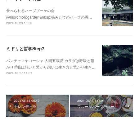
食べられるハーブブーケの会
@moromorogarden&nbsp;摘みたてのハーブの香…
2024.10.23 13:08
ミドリと哲学Step7
パンチャマヤコーシャ-人間五蔵説-カラダは呼吸と繋
がり呼吸は想いと繋がり想いは生き方と繋がり生き…
2024.10.17 11:01
2021.05.15 08:40
2021.05.11 11:00
カレンデュラ
フルーツハーブティー