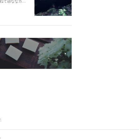
ねて頑ななカ…
記