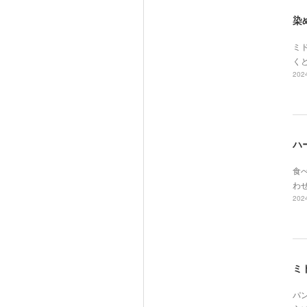
染
ミド
く
2024
ハ
食べ
わ
2024
ミ
パ