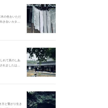
p;草木の色をいただ
向き合いカタ…
酔いしれて真のしあ
されましたは…
き方と繋がり生き