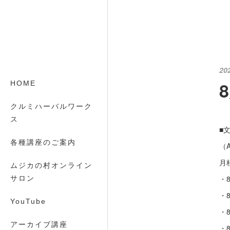
20
HOME
クルミハーバルワーク
ス
■
各種講座のご案内
（A
月
ムジカの村オンライン
・8
サロン
・8
YouTube
・8
アーカイブ講座
・8