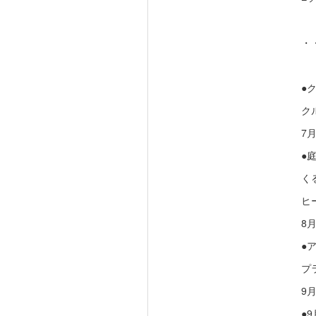
・
●
ク
7
●
く
ヒ
8
●
プ
9
●