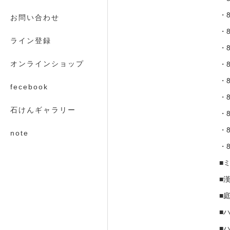
・8
お問い合わせ
・8
ライン登録
・8
・8
オンラインショップ
・8
fecebook
・8
石けんギャラリー
・8
・8
note
・8
■ミ
■漢
■
■
■