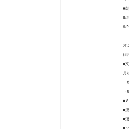
■
9
9
オ
(
■
月
・8
・8
■
■
■
■