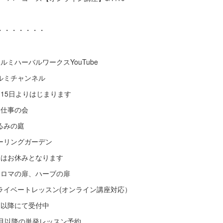
・・・・・・・
クルミハーバルワークスYouTube
ルミチャンネル
月15日よりはじまります
庭仕事の会
るみの庭
ーリングガーデン
月はお休みとなります
アロマの扉、ハーブの扉
ライベートレッスン(オンライン講座対応）
月以降にて受付中
9月以降の単発レッスン予約