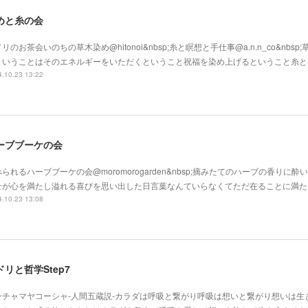
めと糸の会
リのお茶会いのちの草木染め@hitonoi&nbsp;糸と瞑想と手仕事@a.n.n_co&nbs
ということはそのエネルギーをいただくということ祝福を染め上げるということ糸と
.10.23 13:22
ーブブーケの会
られるハーブブーケの会@moromorogarden&nbsp;摘みたてのハーブの香りに
せが心を満たし溢れる喜びを思い出した日言葉なんていらなくてただ在ることに満た
.10.23 13:08
ドリと哲学Step7
ンチャマヤコーシャ-人間五蔵説-カラダは呼吸と繋がり呼吸は想いと繋がり想いは生