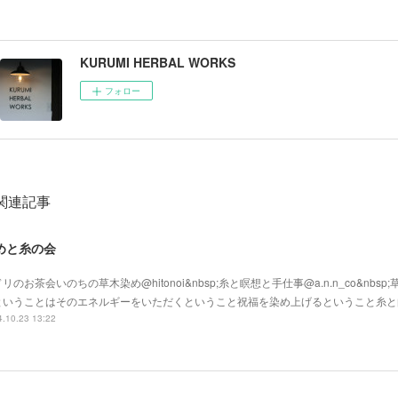
KURUMI HERBAL WORKS
フォロー
関連記事
めと糸の会
リのお茶会いのちの草木染め@hitonoi&nbsp;糸と瞑想と手仕事@a.n.n_co&nbs
ということはそのエネルギーをいただくということ祝福を染め上げるということ糸と
.10.23 13:22