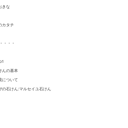
おきな
のカタチ
・・・・
ep1
けんの基本
環境について
びの石けん:マルセイユ石けん