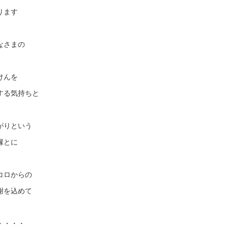
ります
なさまの
けんを
する気持ちと
がりという
縁とに
コロからの
謝を込めて
・・・・