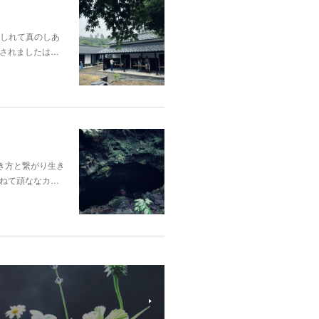
酔いしれて真のしあ
されましたは…
き方と繋がり生き
ねて頑ななカ…