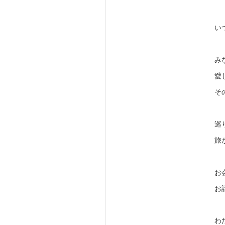
い
み
愛
そ
巡
旅
お
お
わ