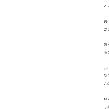
オ
共
は
遠
あ
共
語
こ
尊
し