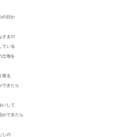
つの日か
なさまの
している
の土地を
り巡る
ができたら
会いして
話ができたら
たしの