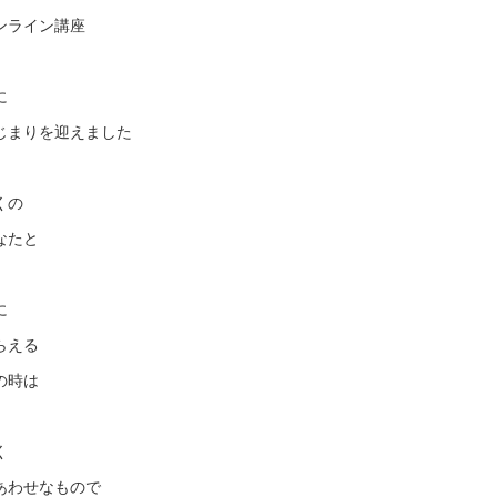
ンライン講座
に
じまりを迎えました
くの
なたと
に
らえる
の時は
く
あわせなもので