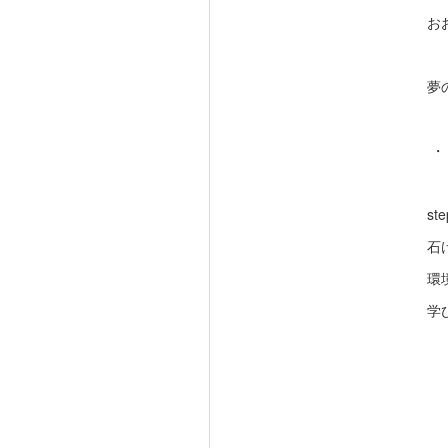
お
夢
・
st
石
学