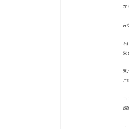
在
み
石
愛
繋
ご
コ
感
・