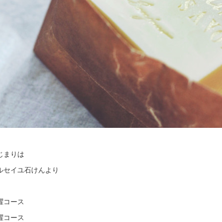
じまりは
ルセイユ石けんより
曜コース
曜コース