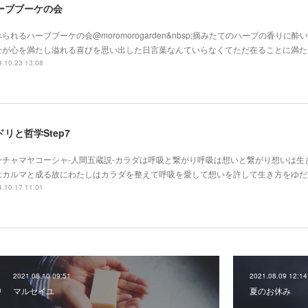
ーブブーケの会
られるハーブブーケの会@moromorogarden&nbsp;摘みたてのハーブの香りに
せが心を満たし溢れる喜びを思い出した日言葉なんていらなくてただ在ることに満た
.10.23 13:08
ドリと哲学Step7
ンチャマヤコーシャ-人間五蔵説-カラダは呼吸と繋がり呼吸は想いと繋がり想いは生
はカルマと成る故にわたしはカラダを整えて呼吸を愛して想いを許して生き方をゆだ
.10.17 11:01
2021.08.10 09:51
2021.08.09 12:14
マルセイユ
夏のお休み