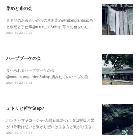
染めと糸の会
ミドリのお茶会いのちの草木染め@hitonoi&nbsp;糸
と瞑想と手仕事@a.n.n_co&nbsp;草木の色をいた…
2024.10.23 13:22
ハーブブーケの会
食べられるハーブブーケの会
@moromorogarden&nbsp;摘みたてのハーブの香…
2024.10.23 13:08
ミドリと哲学Step7
パンチャマヤコーシャ-人間五蔵説-カラダは呼吸と繋
がり呼吸は想いと繋がり想いは生き方と繋がり生き…
2024.10.17 11:01