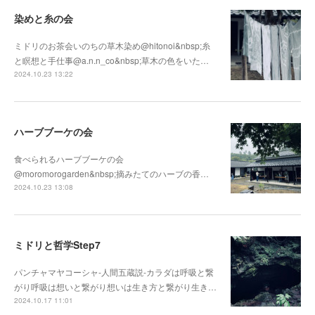
染めと糸の会
ミドリのお茶会いのちの草木染め@hitonoi&nbsp;糸
と瞑想と手仕事@a.n.n_co&nbsp;草木の色をいた…
2024.10.23 13:22
ハーブブーケの会
食べられるハーブブーケの会
@moromorogarden&nbsp;摘みたてのハーブの香…
2024.10.23 13:08
ミドリと哲学Step7
パンチャマヤコーシャ-人間五蔵説-カラダは呼吸と繋
がり呼吸は想いと繋がり想いは生き方と繋がり生き…
2024.10.17 11:01