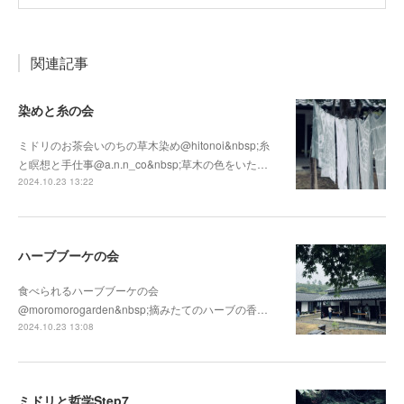
関連記事
染めと糸の会
ミドリのお茶会いのちの草木染め@hitonoi&nbsp;糸
と瞑想と手仕事@a.n.n_co&nbsp;草木の色をいた…
2024.10.23 13:22
ハーブブーケの会
食べられるハーブブーケの会
@moromorogarden&nbsp;摘みたてのハーブの香…
2024.10.23 13:08
ミドリと哲学Step7