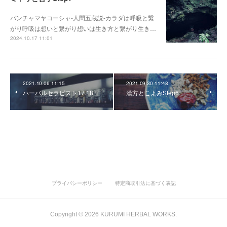
パンチャマヤコーシャ-人間五蔵説-カラダは呼吸と繋
がり呼吸は想いと繋がり想いは生き方と繋がり生き…
2024.10.17 11:01
2021.10.06 11:15
2021.09.30 11:48
ハーバルセラピスト17.18
漢方とこよみStep6
プライバシーポリシー
特定商取引法に基づく表記
Copyright ©
2026
KURUMI HERBAL WORKS
.