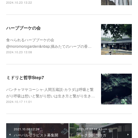
2024.10.23 13:22
ハーブブーケの会
食べられるハーブブーケの会
@moromorogarden&nbsp;摘みたてのハーブの香…
2024.10.23 13:08
ミドリと哲学Step7
パンチャマヤコーシャ-人間五蔵説-カラダは呼吸と繋
がり呼吸は想いと繋がり想いは生き方と繋がり生き…
2024.10.17 11:01
2021.10.08 12:26
2021.10.07 11:42
ハーバルセラピスト募集開
チャクラ瞑想ヨガ