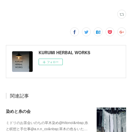
KURUMI HERBAL WORKS
フォロー
関連記事
染めと糸の会
ミドリのお茶会いのちの草木染め@hitonoi&nbsp;糸
と瞑想と手仕事@a.n.n_co&nbsp;草木の色をいた…