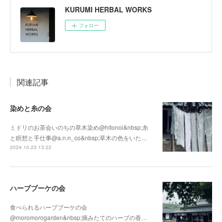
KURUMI HERBAL WORKS
フォロー
関連記事
染めと糸の会
ミドリのお茶会いのちの草木染め@hitonoi&nbsp;糸
と瞑想と手仕事@a.n.n_co&nbsp;草木の色をいた…
2024.10.23 13:22
ハーブブーケの会
食べられるハーブブーケの会
@moromorogarden&nbsp;摘みたてのハーブの香…