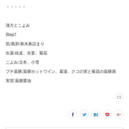
・・・・・
漢方とこよみ
Step7
気/風邪/鼻水鼻詰まり
生薬:桂皮、生姜、菊花
こよみ:立冬、小雪
プチ薬膳:薬膳ホットワイン、葛湯、クコの実と菊花の薬膳酒
実習:薬膳醤油