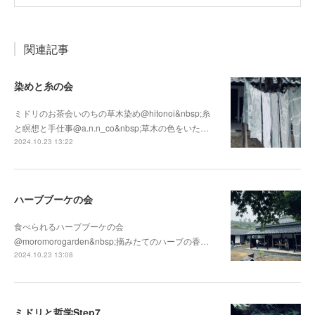
関連記事
染めと糸の会
ミドリのお茶会いのちの草木染め@hitonoi&nbsp;糸
と瞑想と手仕事@a.n.n_co&nbsp;草木の色をいた…
2024.10.23 13:22
ハーブブーケの会
食べられるハーブブーケの会
@moromorogarden&nbsp;摘みたてのハーブの香…
2024.10.23 13:08
ミドリと哲学Step7