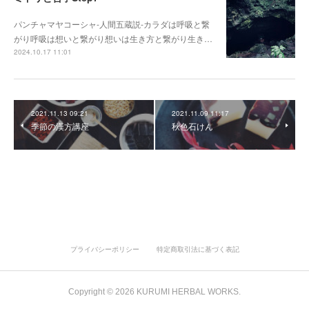
パンチャマヤコーシャ-人間五蔵説-カラダは呼吸と繋
がり呼吸は想いと繋がり想いは生き方と繋がり生き…
2024.10.17 11:01
2021.11.13 09:21
2021.11.09 11:17
季節の漢方講座
秋色石けん
プライバシーポリシー
特定商取引法に基づく表記
Copyright ©
2026
KURUMI HERBAL WORKS
.