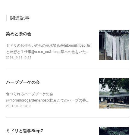
関連記事
染めと糸の会
ミドリのお茶会いのちの草木染め@hitonoi&nbsp;糸
と瞑想と手仕事@a.n.n_co&nbsp;草木の色をいた…
2024.10.23 13:22
ハーブブーケの会
食べられるハーブブーケの会
@moromorogarden&nbsp;摘みたてのハーブの香…
2024.10.23 13:08
ミドリと哲学Step7