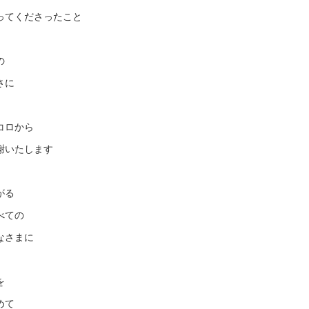
ってくださったこと
の
さに
コロから
謝いたします
がる
べての
なさまに
を
めて