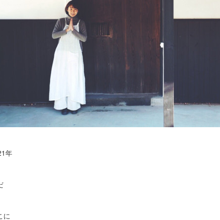
21年
だ
こに