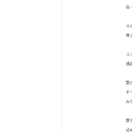
在
そ
尊
コ
感
繋
す
み
愛
込