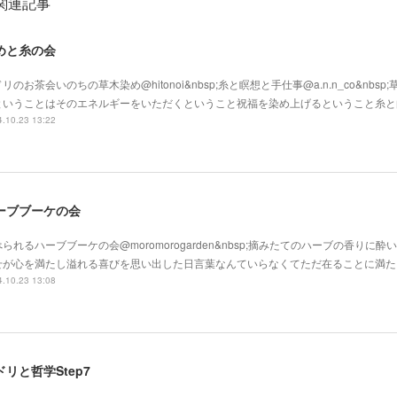
関連記事
めと糸の会
リのお茶会いのちの草木染め@hitonoi&nbsp;糸と瞑想と手仕事@a.n.n_co&nbs
ということはそのエネルギーをいただくということ祝福を染め上げるということ糸と
.10.23 13:22
ーブブーケの会
られるハーブブーケの会@moromorogarden&nbsp;摘みたてのハーブの香りに
せが心を満たし溢れる喜びを思い出した日言葉なんていらなくてただ在ることに満た
.10.23 13:08
ドリと哲学Step7