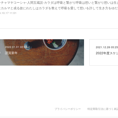
ンチャマヤコーシャ-人間五蔵説-カラダは呼吸と繋がり呼吸は想いと繋がり想いは生
はカルマと成る故にわたしはカラダを整えて呼吸を愛して想いを許して生き方をゆだ
.10.17 11:01
2022.01.01 00:02
2021.12.28 05:25
謹賀新年
2022年度スケ
プライバシーポリシー
特定商取引法に基づく表