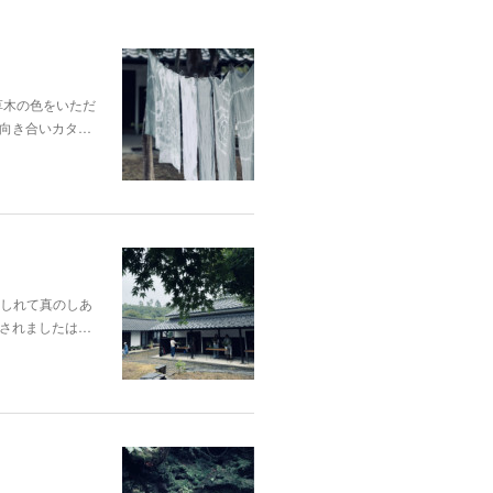
p;草木の色をいただ
向き合いカタ…
酔いしれて真のしあ
されましたは…