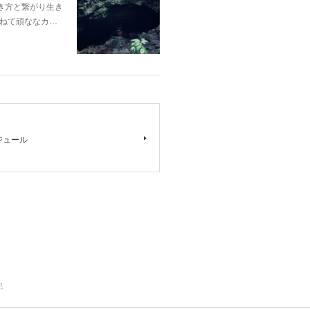
き方と繋がり生き
ねて頑ななカ…
ジュール
記