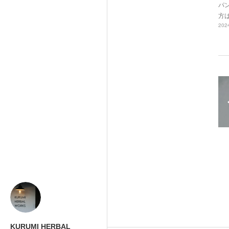
パ
方
2024
KURUMI HERBAL