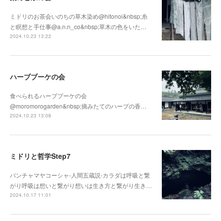
ミドリのお茶会いのちの草木染め@hitonoi&nbsp;糸
と瞑想と手仕事@a.n.n_co&nbsp;草木の色をいた…
2024.10.23 13:22
ハーブブーケの会
食べられるハーブブーケの会
@moromorogarden&nbsp;摘みたてのハーブの香…
2024.10.23 13:08
ミドリと哲学Step7
パンチャマヤコーシャ-人間五蔵説-カラダは呼吸と繋
がり呼吸は想いと繋がり想いは生き方と繋がり生き…
2024.10.17 11:01