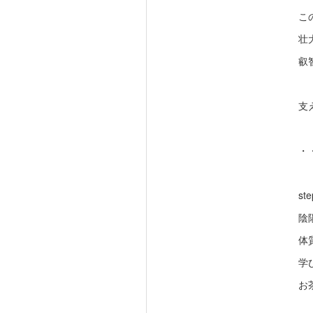
こ
壮
叡
支
・
ste
陰
体
学
お