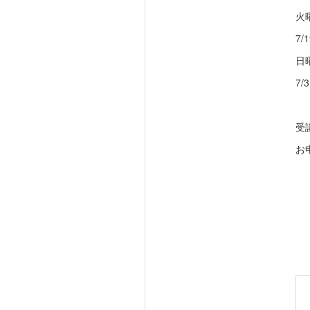
火
7/1
日
7/3
受
お