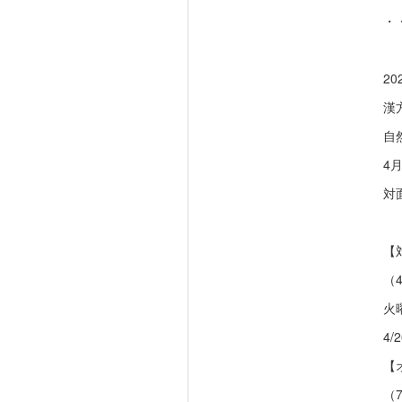
・
2
漢
自
4
対
【
（
火
4/2
【
（