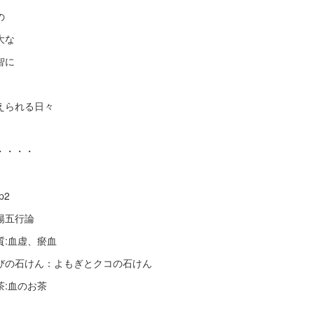
の
大な
智に
えられる日々
・・・・
p2
陽五行論
質:血虚、瘀血
びの石けん：よもぎとクコの石けん
茶:血のお茶