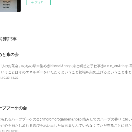
フォロー
関連記事
めと糸の会
リのお茶会いのちの草木染め@hitonoi&nbsp;糸と瞑想と手仕事@a.n.n_co&nbs
ということはそのエネルギーをいただくということ祝福を染め上げるということ糸と
.10.23 13:22
ーブブーケの会
られるハーブブーケの会@moromorogarden&nbsp;摘みたてのハーブの香りに
せが心を満たし溢れる喜びを思い出した日言葉なんていらなくてただ在ることに満た
.10.23 13:08