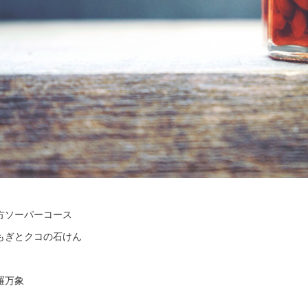
方ソーパーコース
もぎとクコの石けん
羅万象