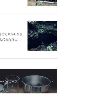
き方と繋がり生き
ねて頑ななカ…
ーパーコース