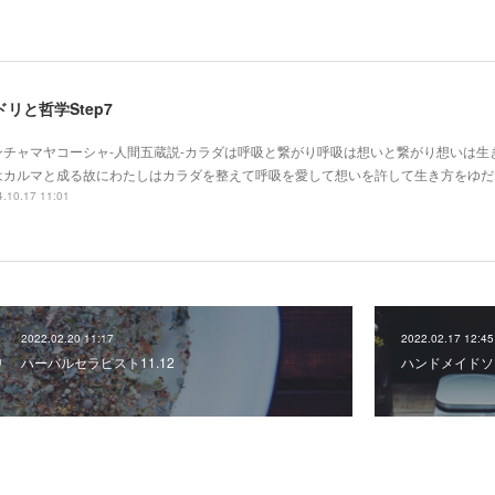
ドリと哲学Step7
ンチャマヤコーシャ-人間五蔵説-カラダは呼吸と繋がり呼吸は想いと繋がり想いは生
はカルマと成る故にわたしはカラダを整えて呼吸を愛して想いを許して生き方をゆだ
.10.17 11:01
2022.02.20 11:17
2022.02.17 12:45
ハーバルセラピスト11.12
ハンドメイドソ