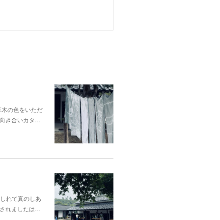
p;草木の色をいただ
向き合いカタ…
酔いしれて真のしあ
されましたは…