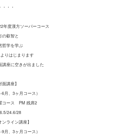
・・・・
022年度漢方ソーパーコース
方の叡智と
然哲学を学ぶ
月よりはじまります
面講座に空きが出ました
対面講座】
4-6月、3ヶ月コース）
曜コース PM 残席2
6.5/24.6/28
オンライン講座】
7-9月、3ヶ月コース）