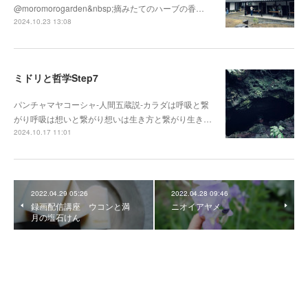
@moromorogarden&nbsp;摘みたてのハーブの香…
2024.10.23 13:08
ミドリと哲学Step7
パンチャマヤコーシャ-人間五蔵説-カラダは呼吸と繋
がり呼吸は想いと繋がり想いは生き方と繋がり生き…
2024.10.17 11:01
2022.04.29 05:26
2022.04.28 09:46
録画配信講座 ウコンと満
ニオイアヤメ
月の塩石けん