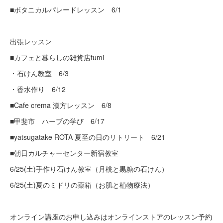
■ボタニカルパレードレッスン 6/1
出張レッスン
■カフェと暮らしの雑貨店fumi
・石けん教室 6/3
・香水作り 6/12
■Cafe crema 漢方レッスン 6/8
■甲斐市 ハーブの学び 6/17
■yatsugatake ROTA 夏至の日のリトリート 6/21
■朝日カルチャーセンター新宿教室
6/25(土)手作り石けん教室（月桃と黒糖の石けん）
6/25(土)夏のミドリの薬箱（お肌と植物療法）
オンライン講座のお申し込みはオンラインストアのレッスン予約