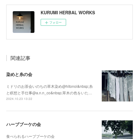
KURUMI HERBAL WORKS
フォロー
関連記事
染めと糸の会
ミドリのお茶会いのちの草木染め@hitonoi&nbsp;糸
と瞑想と手仕事@a.n.n_co&nbsp;草木の色をいた…
2024.10.23 13:22
ハーブブーケの会
食べられるハーブブーケの会