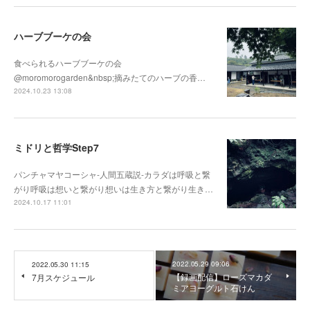
ハーブブーケの会
食べられるハーブブーケの会
@moromorogarden&nbsp;摘みたてのハーブの香…
2024.10.23 13:08
ミドリと哲学Step7
パンチャマヤコーシャ-人間五蔵説-カラダは呼吸と繋
がり呼吸は想いと繋がり想いは生き方と繋がり生き…
2024.10.17 11:01
2022.05.29 09:06
2022.05.30 11:15
【録画配信】ローズマカダ
7月スケジュール
ミアヨーグルト石けん