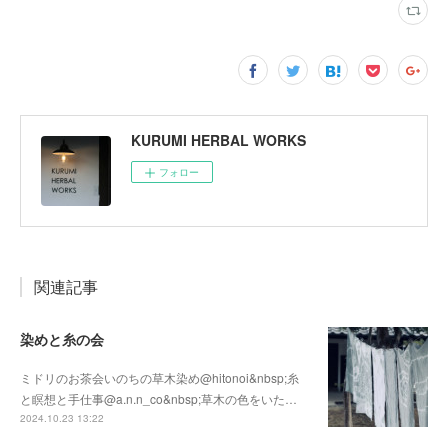
KURUMI HERBAL WORKS
フォロー
関連記事
染めと糸の会
ミドリのお茶会いのちの草木染め@hitonoi&nbsp;糸
と瞑想と手仕事@a.n.n_co&nbsp;草木の色をいた…
2024.10.23 13:22