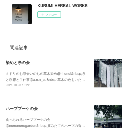
KURUMI HERBAL WORKS
フォロー
関連記事
染めと糸の会
ミドリのお茶会いのちの草木染め@hitonoi&nbsp;糸
と瞑想と手仕事@a.n.n_co&nbsp;草木の色をいた…
2024.10.23 13:22
ハーブブーケの会
食べられるハーブブーケの会
@moromorogarden&nbsp;摘みたてのハーブの香…