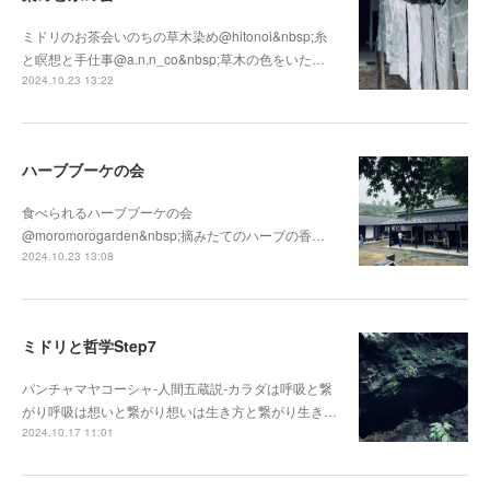
ミドリのお茶会いのちの草木染め@hitonoi&nbsp;糸
と瞑想と手仕事@a.n.n_co&nbsp;草木の色をいた…
2024.10.23 13:22
ハーブブーケの会
食べられるハーブブーケの会
@moromorogarden&nbsp;摘みたてのハーブの香…
2024.10.23 13:08
ミドリと哲学Step7
パンチャマヤコーシャ-人間五蔵説-カラダは呼吸と繋
がり呼吸は想いと繋がり想いは生き方と繋がり生き…
2024.10.17 11:01