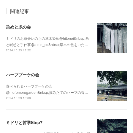
関連記事
染めと糸の会
ミドリのお茶会いのちの草木染め@hitonoi&nbsp;糸
と瞑想と手仕事@a.n.n_co&nbsp;草木の色をいた…
2024.10.23 13:22
ハーブブーケの会
食べられるハーブブーケの会
@moromorogarden&nbsp;摘みたてのハーブの香…
2024.10.23 13:08
ミドリと哲学Step7