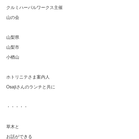
クルミハーバルワークス主催
山の会
山梨県
山梨市
小楢山
ホトリニテさま案内人
Osajiさんのランチと共に
・・・・・
草木と
お話ができる