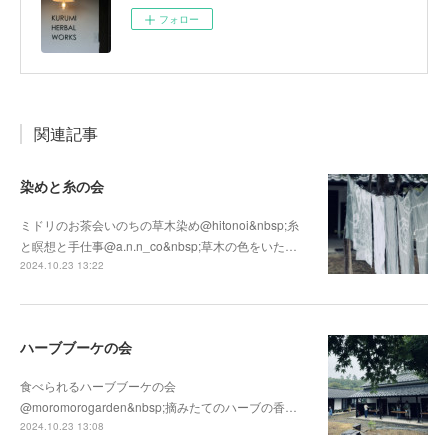
フォロー
関連記事
染めと糸の会
ミドリのお茶会いのちの草木染め@hitonoi&nbsp;糸
と瞑想と手仕事@a.n.n_co&nbsp;草木の色をいた…
2024.10.23 13:22
ハーブブーケの会
食べられるハーブブーケの会
@moromorogarden&nbsp;摘みたてのハーブの香…
2024.10.23 13:08