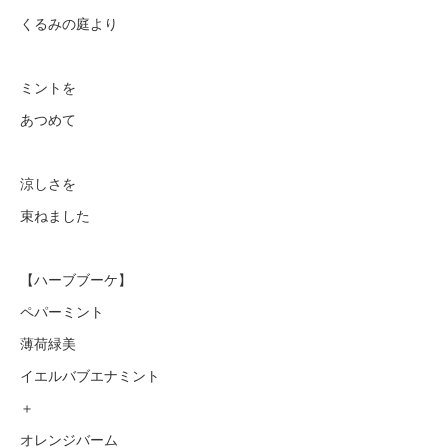
くるみの庭より
ミントを
あつめて
涼しさを
束ねました
【ハーブブーケ】
ペパーミント
薄荷緑美
イエルバブエナミント
＋
オレンジバーム