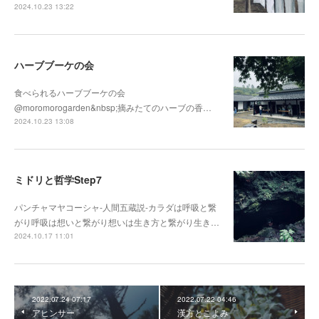
2024.10.23 13:22
ハーブブーケの会
食べられるハーブブーケの会
@moromorogarden&nbsp;摘みたてのハーブの香…
2024.10.23 13:08
ミドリと哲学Step7
パンチャマヤコーシャ-人間五蔵説-カラダは呼吸と繋
がり呼吸は想いと繋がり想いは生き方と繋がり生き…
2024.10.17 11:01
2022.07.24 07:17
2022.07.22 04:46
アヒンサー
漢方とこよみ