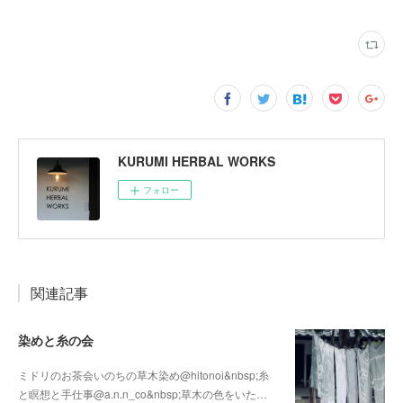
KURUMI HERBAL WORKS
フォロー
関連記事
染めと糸の会
ミドリのお茶会いのちの草木染め@hitonoi&nbsp;糸
と瞑想と手仕事@a.n.n_co&nbsp;草木の色をいた…