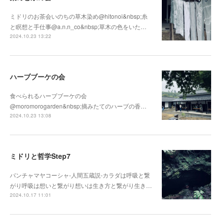
ミドリのお茶会いのちの草木染め@hitonoi&nbsp;糸
と瞑想と手仕事@a.n.n_co&nbsp;草木の色をいた…
2024.10.23 13:22
ハーブブーケの会
食べられるハーブブーケの会
@moromorogarden&nbsp;摘みたてのハーブの香…
2024.10.23 13:08
ミドリと哲学Step7
パンチャマヤコーシャ-人間五蔵説-カラダは呼吸と繋
がり呼吸は想いと繋がり想いは生き方と繋がり生き…
2024.10.17 11:01