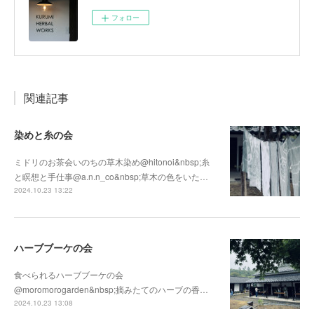
フォロー
関連記事
染めと糸の会
ミドリのお茶会いのちの草木染め@hitonoi&nbsp;糸
と瞑想と手仕事@a.n.n_co&nbsp;草木の色をいた…
2024.10.23 13:22
ハーブブーケの会
食べられるハーブブーケの会
@moromorogarden&nbsp;摘みたてのハーブの香…
2024.10.23 13:08