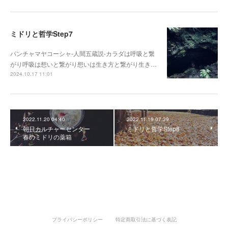
ミドリと哲学Step7
パンチャマヤコーシャ-人間五蔵説-カラダは呼吸と繋
がり呼吸は想いと繋がり想いは生き方と繋がり生き…
2024.10.17 11:01
2022.11.20 04:40
2022.11.19 07:39
朝日カルチャーセンター
ミドリと哲学Step8
春のミドリの薬箱
プライバシーポリシー
特定商取引法に基づく表記