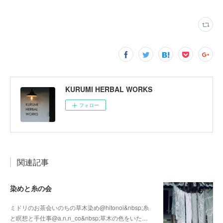
KURUMI HERBAL WORKS
フォロー
関連記事
染めと糸の会
ミドリのお茶会いのちの草木染め@hitonoi&nbsp;糸
と瞑想と手仕事@a.n.n_co&nbsp;草木の色をいた…