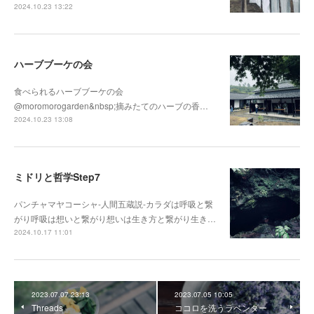
2024.10.23 13:22
ハーブブーケの会
食べられるハーブブーケの会
@moromorogarden&nbsp;摘みたてのハーブの香…
2024.10.23 13:08
ミドリと哲学Step7
パンチャマヤコーシャ-人間五蔵説-カラダは呼吸と繋
がり呼吸は想いと繋がり想いは生き方と繋がり生き…
2024.10.17 11:01
2023.07.07 23:13
2023.07.05 10:05
Threads
ココロを洗うラベンダー