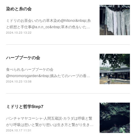
染めと糸の会
ミドリのお茶会いのちの草木染め@hitonoi&nbsp;糸
と瞑想と手仕事@a.n.n_co&nbsp;草木の色をいた…
2024.10.23 13:22
ハーブブーケの会
食べられるハーブブーケの会
@moromorogarden&nbsp;摘みたてのハーブの香…
2024.10.23 13:08
ミドリと哲学Step7
パンチャマヤコーシャ-人間五蔵説-カラダは呼吸と繋
がり呼吸は想いと繋がり想いは生き方と繋がり生き…
2024.10.17 11:01