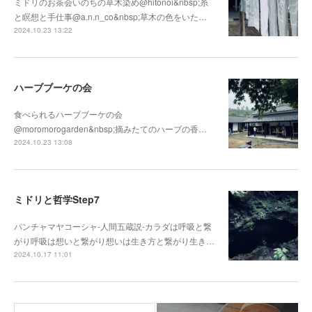
ミドリのお茶会いのちの草木染め@hitonoi&nbsp;糸
と瞑想と手仕事@a.n.n_co&nbsp;草木の色をいた…
2024.10.23 13:22
ハーブブーケの会
食べられるハーブブーケの会
@moromorogarden&nbsp;摘みたてのハーブの香…
2024.10.23 13:08
ミドリと哲学Step7
パンチャマヤコーシャ-人間五蔵説-カラダは呼吸と繋
がり呼吸は想いと繋がり想いは生き方と繋がり生き…
2024.10.17 11:01