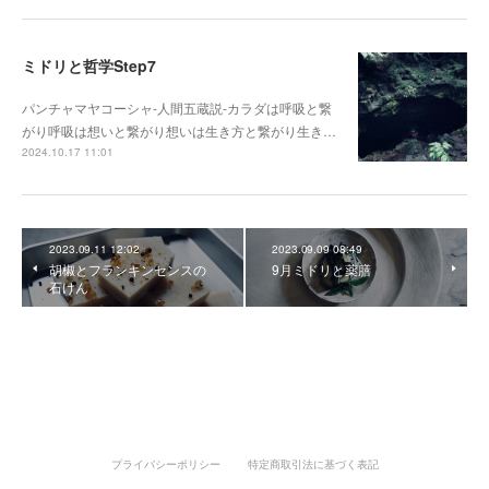
ミドリと哲学Step7
パンチャマヤコーシャ-人間五蔵説-カラダは呼吸と繋
がり呼吸は想いと繋がり想いは生き方と繋がり生き…
2024.10.17 11:01
2023.09.11 12:02
2023.09.09 08:49
胡椒とフランキンセンスの
9月ミドリと薬膳
石けん
プライバシーポリシー
特定商取引法に基づく表記