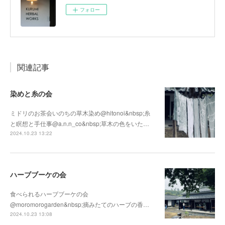
フォロー
関連記事
染めと糸の会
ミドリのお茶会いのちの草木染め@hitonoi&nbsp;糸
と瞑想と手仕事@a.n.n_co&nbsp;草木の色をいた…
2024.10.23 13:22
ハーブブーケの会
食べられるハーブブーケの会
@moromorogarden&nbsp;摘みたてのハーブの香…
2024.10.23 13:08