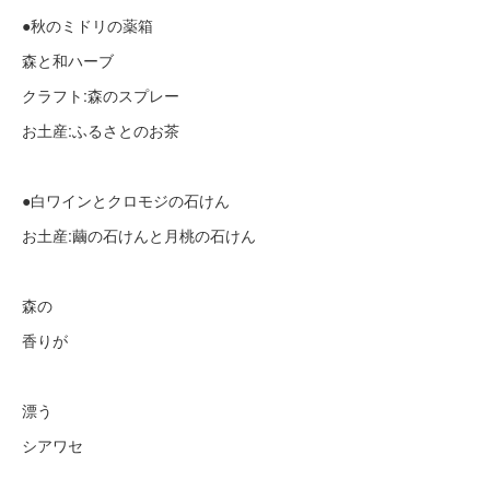
●秋のミドリの薬箱
森と和ハーブ
クラフト:森のスプレー
お土産:ふるさとのお茶
●白ワインとクロモジの石けん
お土産:繭の石けんと月桃の石けん
森の
香りが
漂う
シアワセ