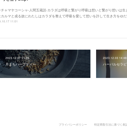
ンチャマヤコーシャ-人間五蔵説-カラダは呼吸と繋がり呼吸は想いと繋がり想いは生
はカルマと成る故にわたしはカラダを整えて呼吸を愛して想いを許して生き方をゆだ
.10.17 11:01
2023.12.07 11:26
2023.12.03 14:48
月まちハーブティー
ハーバルセラピ
プライバシーポリシー
特定商取引法に基づく表