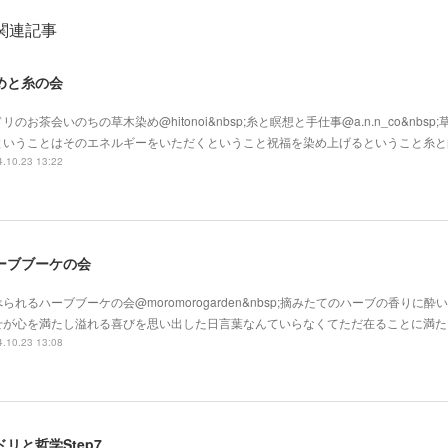
関連記事
めと糸の会
リのお茶会いのちの草木染め@hitonoi&nbsp;糸と瞑想と手仕事@a.n.n_co&nbs
ということはそのエネルギーをいただくということ祝福を染め上げるということ糸と
.10.23 13:22
ーブブーケの会
られるハーブブーケの会@moromorogarden&nbsp;摘みたてのハーブの香りに
せが心を満たし溢れる喜びを思い出した日言葉なんていらなくてただ在ることに満た
.10.23 13:08
ドリと哲学Step7