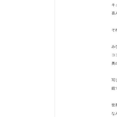
キ
喜
そ
み
コ
奥
写
鏡
世
な