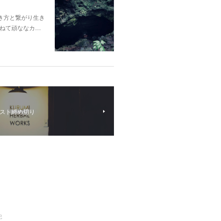
き方と繋がり生き
ねて頑ななカ…
スト締め切り
記