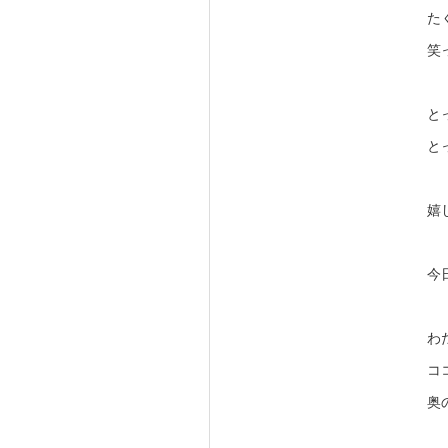
た
笑
と
と
嬉
今
わ
コ
奥