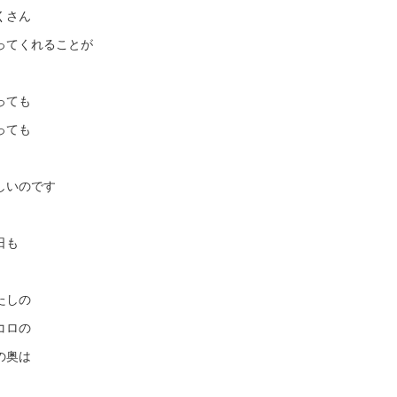
くさん
ってくれることが
っても
っても
しいのです
日も
たしの
コロの
の奥は