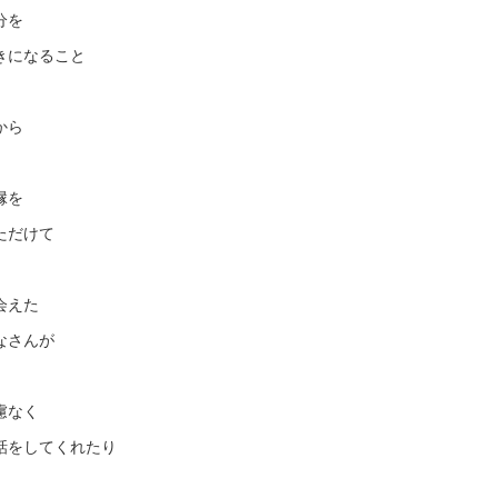
分を
きになること
から
縁を
ただけて
会えた
なさんが
慮なく
話をしてくれたり