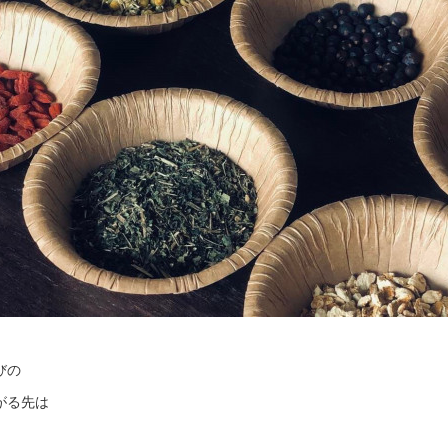
びの
がる先は