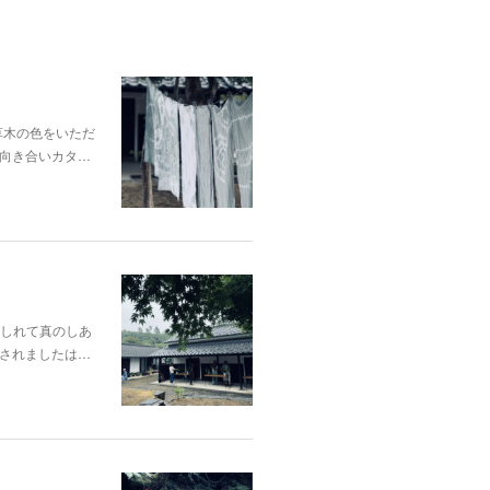
p;草木の色をいただ
向き合いカタ…
酔いしれて真のしあ
されましたは…