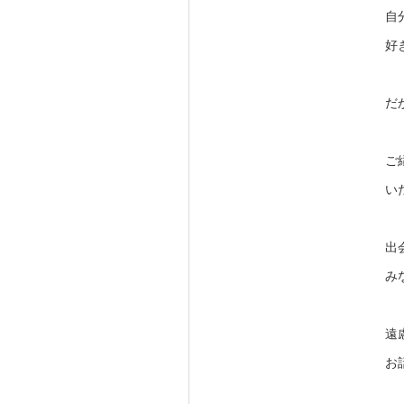
自
好
だ
ご
い
出
み
遠
お