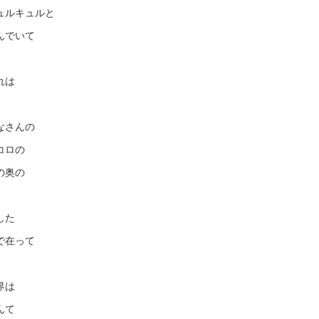
ュルキュルと
んでいて
れは
なさんの
コロの
の奥の
した
で在って
界は
んて