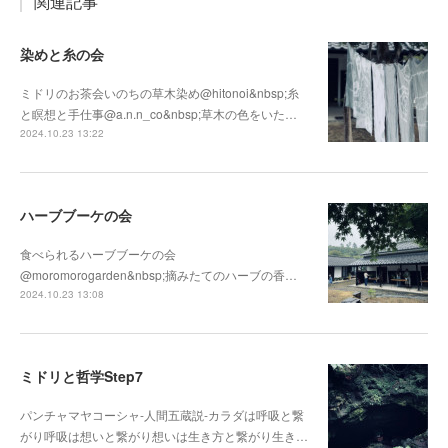
関連記事
染めと糸の会
ミドリのお茶会いのちの草木染め@hitonoi&nbsp;糸
と瞑想と手仕事@a.n.n_co&nbsp;草木の色をいた…
2024.10.23 13:22
ハーブブーケの会
食べられるハーブブーケの会
@moromorogarden&nbsp;摘みたてのハーブの香…
2024.10.23 13:08
ミドリと哲学Step7
パンチャマヤコーシャ-人間五蔵説-カラダは呼吸と繋
がり呼吸は想いと繋がり想いは生き方と繋がり生き…