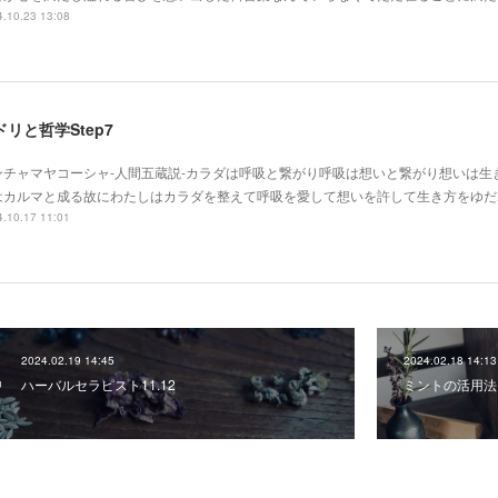
.10.23 13:08
ドリと哲学Step7
ンチャマヤコーシャ-人間五蔵説-カラダは呼吸と繋がり呼吸は想いと繋がり想いは生
はカルマと成る故にわたしはカラダを整えて呼吸を愛して想いを許して生き方をゆだ
.10.17 11:01
2024.02.19 14:45
2024.02.18 14:13
ハーバルセラピスト11.12
ミントの活用法