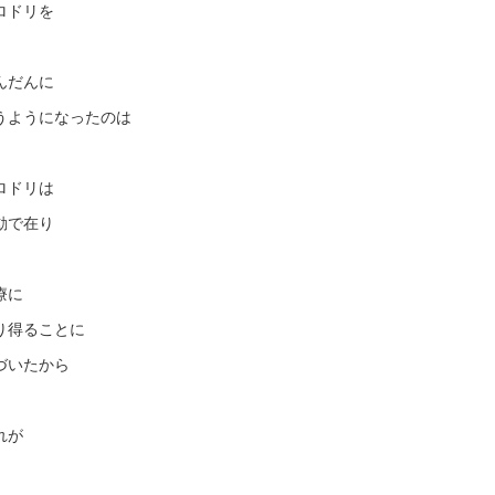
ロドリを
んだんに
うようになったのは
ロドリは
動で在り
療に
り得ることに
づいたから
れが