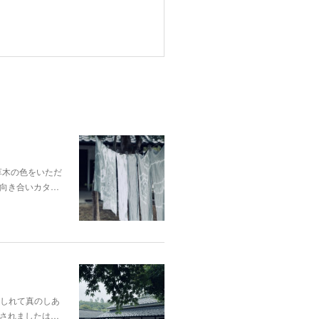
p;草木の色をいただ
向き合いカタ…
酔いしれて真のしあ
されましたは…