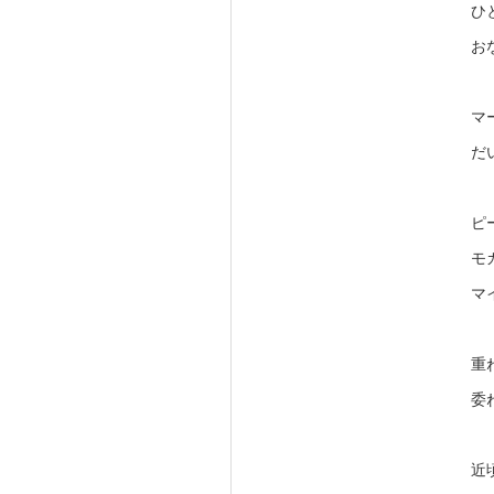
ひ
お
マ
だ
ピ
モ
マ
重
委
近