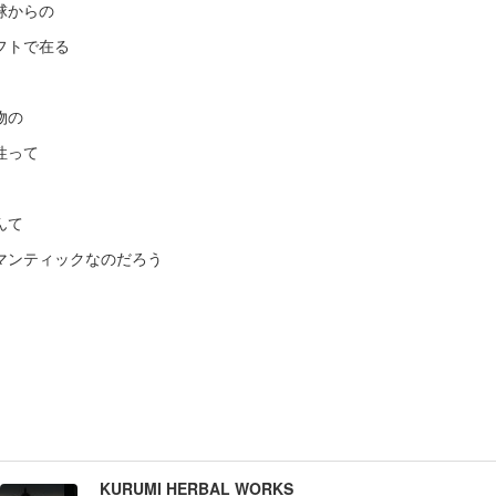
球からの
フトで在る
物の
性って
んて
マンティックなのだろう
KURUMI HERBAL WORKS