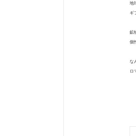
地
ギ
鉱
個
な
ロ