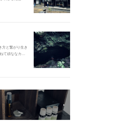
き方と繋がり生き
ねて頑ななカ…