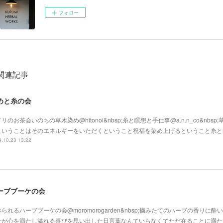
フォロー
関連記事
めと糸の会
リのお茶会いのちの草木染め@hitonoi&nbsp;糸と瞑想と手仕事@a.n.n_co&nbs
ということはそのエネルギーをいただくということ祝福を染め上げるということ糸と
.10.23 13:22
ーブブーケの会
られるハーブブーケの会@moromorogarden&nbsp;摘みたてのハーブの香りに
せが心を満たし溢れる喜びを思い出した日言葉なんていらなくてただ在ることに満た