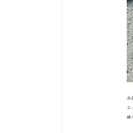
水
エ
練