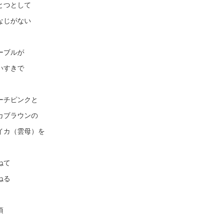
とつとして
なじがない
ーブルが
いすきで
ーチピンクと
カブラウンの
イカ（雲母）を
ねて
ねる
頃