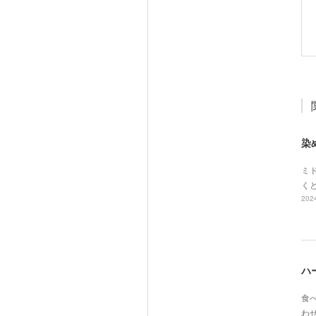
染
ミド
く
2024
ハ
食べ
わ