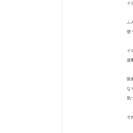
イ
ふ
使
イ
波
医
な
気
そ