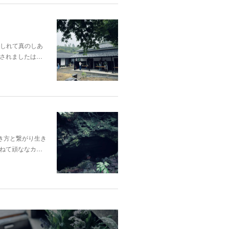
酔いしれて真のしあ
されましたは…
き方と繋がり生き
ねて頑ななカ…