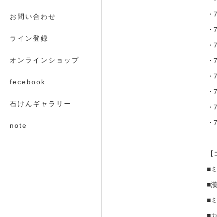
・7
お問い合わせ
・7
ライン登録
・7
・7
オンラインショップ
・7
fecebook
・7
石けんギャラリー
・7
・7
note
【
■
■漢
■ミ
■カ