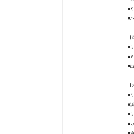
■ミ
■
【
■
■ミ
■出
【
■
■
■
■
■