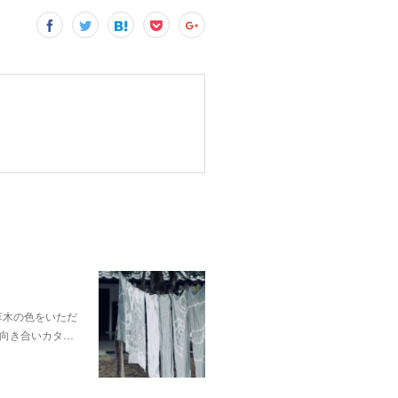
p;草木の色をいただ
向き合いカタ…