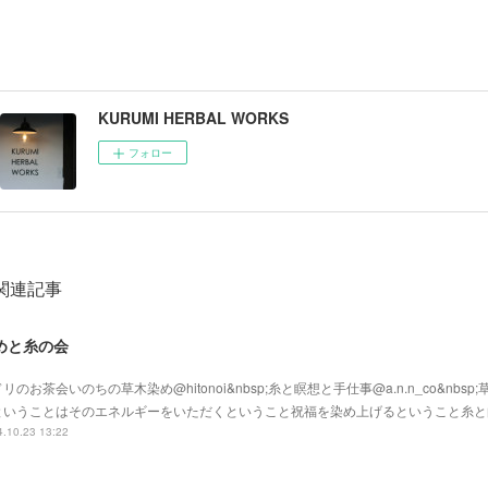
KURUMI HERBAL WORKS
フォロー
関連記事
めと糸の会
リのお茶会いのちの草木染め@hitonoi&nbsp;糸と瞑想と手仕事@a.n.n_co&nbs
ということはそのエネルギーをいただくということ祝福を染め上げるということ糸と
.10.23 13:22