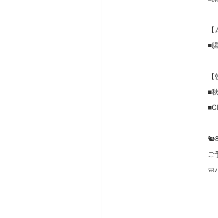
【
■腸
【
■
■C

ご
