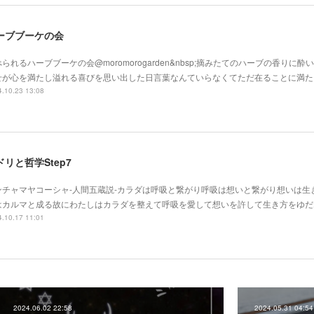
ーブブーケの会
られるハーブブーケの会@moromorogarden&nbsp;摘みたてのハーブの香りに
せが心を満たし溢れる喜びを思い出した日言葉なんていらなくてただ在ることに満た
.10.23 13:08
ドリと哲学Step7
ンチャマヤコーシャ-人間五蔵説-カラダは呼吸と繋がり呼吸は想いと繋がり想いは生
はカルマと成る故にわたしはカラダを整えて呼吸を愛して想いを許して生き方をゆだ
.10.17 11:01
2024.06.02 22:58
2024.05.31 04:54