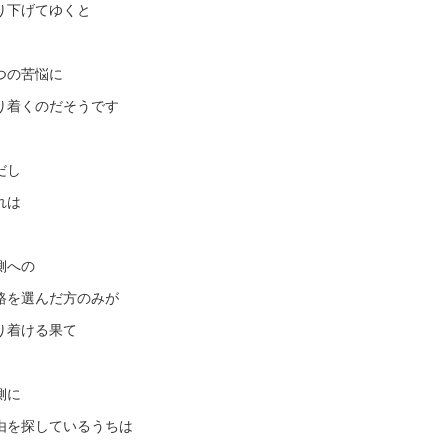
り下げてゆくと
つの苦悩に
り着くのだそうです
だし
れは
側への
路を選んだ方のみが
り着ける果て
側に
由を探しているうちは