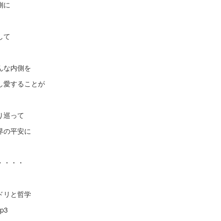
側に
して
んな内側を
し愛することが
り巡って
界の平安に
・・・・
ドリと哲学
ep3