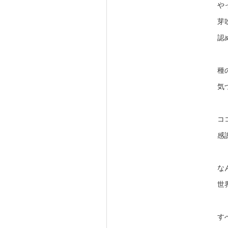
や
芽
認
種
気
コ
感
な
世
す