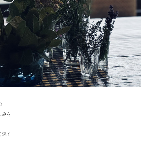
の
しみを
く深く