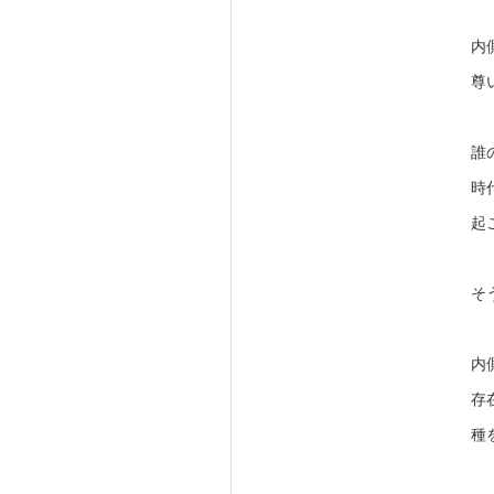
内
尊
誰
時
起
そ
内
存
種