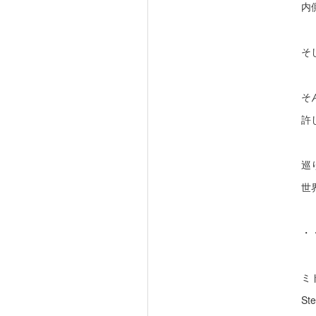
内
そ
そ
許
巡
世
・
ミ
St