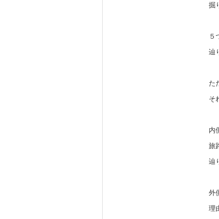
掘
５
辿
た
そ
内
旅
辿
外
理