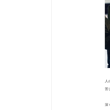
人
苦
深