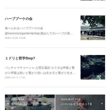
ハーブブーケの会
食べられるハーブブーケの会
@moromorogarden&nbsp;摘みたてのハーブの香…
2024.10.23 13:08
ミドリと哲学Step7
パンチャマヤコーシャ-人間五蔵説-カラダは呼吸と繋
がり呼吸は想いと繋がり想いは生き方と繋がり生き…
2024.10.17 11:01
2024.08.09 10:52
2024.08.07 10:01
食べられるハーブブーケの
ハーバルセラピスト7.8
会