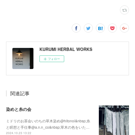
KURUMI HERBAL WORKS
フォロー
関連記事
染めと糸の会
ミドリのお茶会いのちの草木染め@hitonoi&nbsp;糸
と瞑想と手仕事@a.n.n_co&nbsp;草木の色をいた…
2024.10.23 13:22