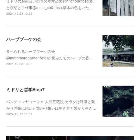
ミドリのお茶会いのちの草木染め@hitonoi&nbsp;糸
と瞑想と手仕事@a.n.n_co&nbsp;草木の色をいた…
2024.10.23 13:22
ハーブブーケの会
食べられるハーブブーケの会
@moromorogarden&nbsp;摘みたてのハーブの香…
2024.10.23 13:08
ミドリと哲学Step7
パンチャマヤコーシャ-人間五蔵説-カラダは呼吸と繋
がり呼吸は想いと繋がり想いは生き方と繋がり生き…
2024.10.17 11:01