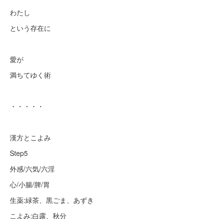
わたし
という存在に
愛が
満ちてゆく術
・・・・・
漢方とこよみ
Step5
外感/六気/六淫
心/小腸/脾/胃
生薬:緑茶、黒ごま、あずき
こよみ:白露、秋分