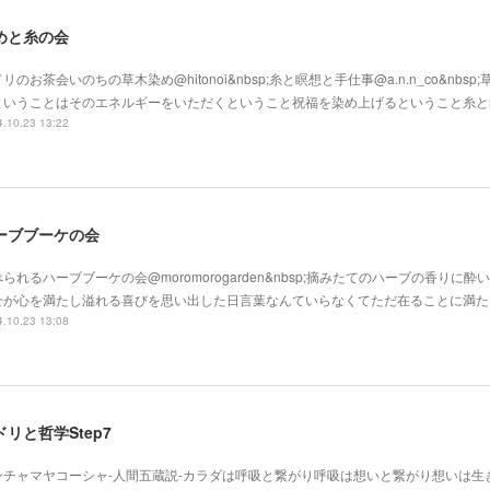
めと糸の会
リのお茶会いのちの草木染め@hitonoi&nbsp;糸と瞑想と手仕事@a.n.n_co&nbs
ということはそのエネルギーをいただくということ祝福を染め上げるということ糸と
.10.23 13:22
ーブブーケの会
られるハーブブーケの会@moromorogarden&nbsp;摘みたてのハーブの香りに
せが心を満たし溢れる喜びを思い出した日言葉なんていらなくてただ在ることに満た
.10.23 13:08
ドリと哲学Step7
ンチャマヤコーシャ-人間五蔵説-カラダは呼吸と繋がり呼吸は想いと繋がり想いは生