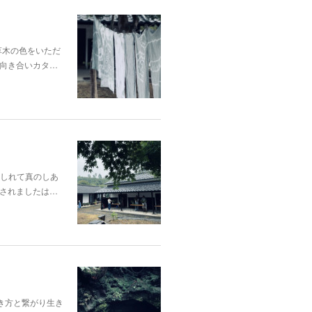
p;草木の色をいただ
向き合いカタ…
酔いしれて真のしあ
されましたは…
き方と繋がり生き