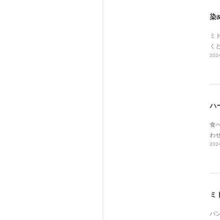
染
ミド
く
2024
ハ
食べ
わ
2024
ミ
パ