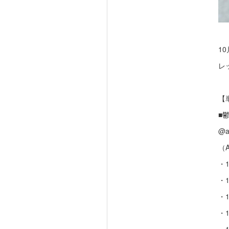
10
レ
【
■
@a
（A
・1
・1
・1
・1