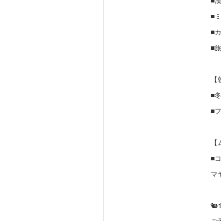
■
■
■
■
【
■
■
【
■
マ
🐿