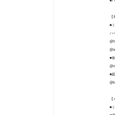
■
【
■ミ
ハ
@h
@a
■食
@m
■庭
@k
【
■