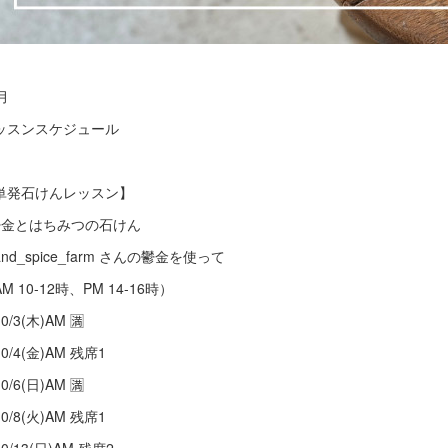
月
ッスンスケジュール
単発石けんレッスン】
鬱金とはちみつの石けん
nd_spice_farm さんの鬱金を使って
M 10-12時、PM 14-16時）
0/3(木)AM 🈵
0/4(金)AM 残席1
0/6(日)AM 🈵
0/8(火)AM 残席1