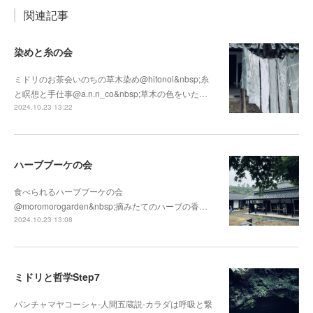
関連記事
染めと糸の会
ミドリのお茶会いのちの草木染め@hitonoi&nbsp;糸
と瞑想と手仕事@a.n.n_co&nbsp;草木の色をいた…
2024.10.23 13:22
ハーブブーケの会
食べられるハーブブーケの会
@moromorogarden&nbsp;摘みたてのハーブの香…
2024.10.23 13:08
ミドリと哲学Step7
パンチャマヤコーシャ-人間五蔵説-カラダは呼吸と繋