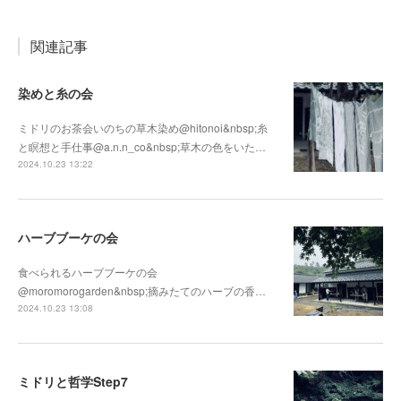
関連記事
染めと糸の会
ミドリのお茶会いのちの草木染め@hitonoi&nbsp;糸
と瞑想と手仕事@a.n.n_co&nbsp;草木の色をいた…
2024.10.23 13:22
ハーブブーケの会
食べられるハーブブーケの会
@moromorogarden&nbsp;摘みたてのハーブの香…
2024.10.23 13:08
ミドリと哲学Step7