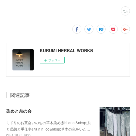
KURUMI HERBAL WORKS
フォロー
関連記事
染めと糸の会
ミドリのお茶会いのちの草木染め@hitonoi&nbsp;糸
と瞑想と手仕事@a.n.n_co&nbsp;草木の色をいた…
2024.10.23 13:22