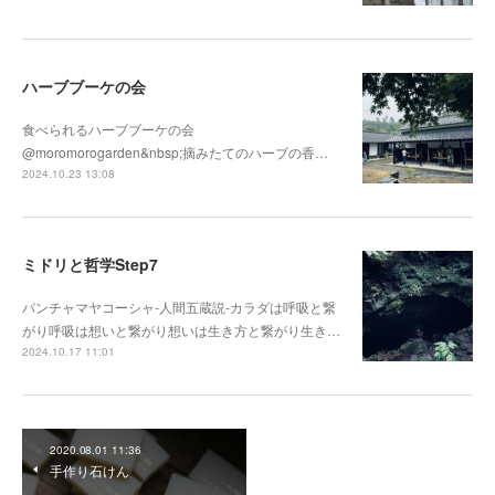
ハーブブーケの会
食べられるハーブブーケの会
@moromorogarden&nbsp;摘みたてのハーブの香…
2024.10.23 13:08
ミドリと哲学Step7
パンチャマヤコーシャ-人間五蔵説-カラダは呼吸と繋
がり呼吸は想いと繋がり想いは生き方と繋がり生き…
2024.10.17 11:01
2020.08.01 11:36
手作り石けん