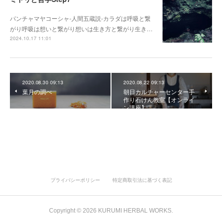
パンチャマヤコーシャ-人間五蔵説-カラダは呼吸と繋
がり呼吸は想いと繋がり想いは生き方と繋がり生き…
2024.10.17 11:01
2020.08.30 09:13
2020.08.22 09:13
葉月の調べ
朝日カルチャーセンター手
作り石けん教室【オンライ
ン講座】
プライバシーポリシー
特定商取引法に基づく表記
Copyright ©
2026
KURUMI HERBAL WORKS
.