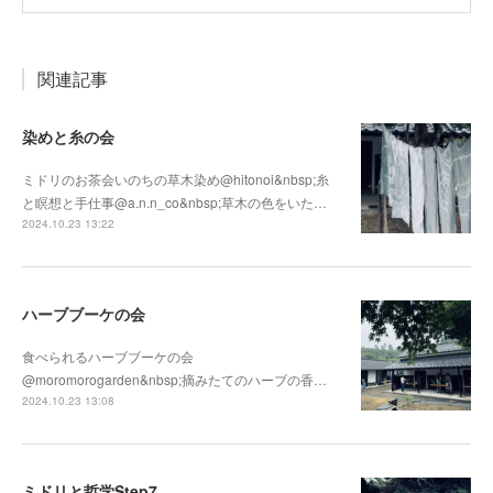
関連記事
染めと糸の会
ミドリのお茶会いのちの草木染め@hitonoi&nbsp;糸
と瞑想と手仕事@a.n.n_co&nbsp;草木の色をいた…
2024.10.23 13:22
ハーブブーケの会
食べられるハーブブーケの会
@moromorogarden&nbsp;摘みたてのハーブの香…
2024.10.23 13:08
ミドリと哲学Step7