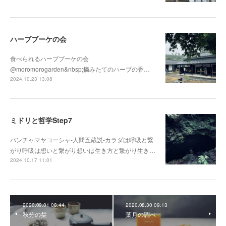
ハーブブーケの会
食べられるハーブブーケの会
@moromorogarden&nbsp;摘みたてのハーブの香…
2024.10.23 13:08
ミドリと哲学Step7
パンチャマヤコーシャ-人間五蔵説-カラダは呼吸と繋
がり呼吸は想いと繋がり想いは生き方と繋がり生き…
2024.10.17 11:01
2020.09.01 08:44
2020.08.30 09:13
秋分の栞
葉月の調べ