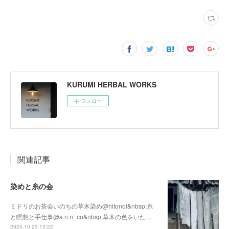
KURUMI HERBAL WORKS
フォロー
関連記事
染めと糸の会
ミドリのお茶会いのちの草木染め@hitonoi&nbsp;糸
と瞑想と手仕事@a.n.n_co&nbsp;草木の色をいた…
2024.10.23 13:22