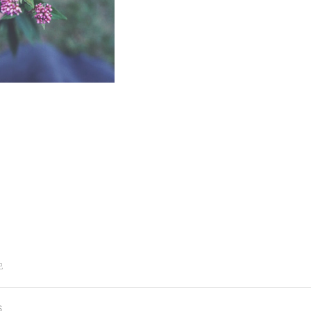
記
S
.