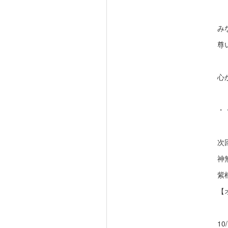
み
尊
心
・
次
神
紫
【
10