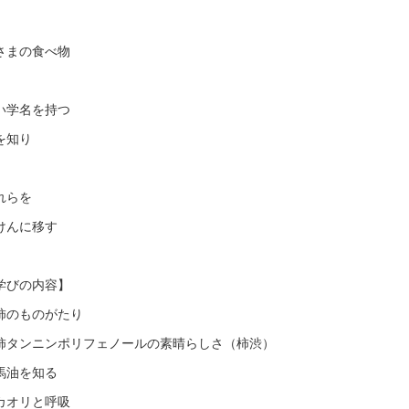
さまの食べ物
い学名を持つ
を知り
れらを
けんに移す
学びの内容】
柿のものがたり
柿タンニンポリフェノールの素晴らしさ（柿渋）
馬油を知る
カオリと呼吸