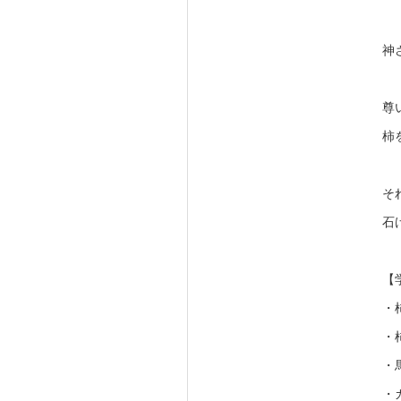
神
尊
柿
そ
石
【
・
・
・
・