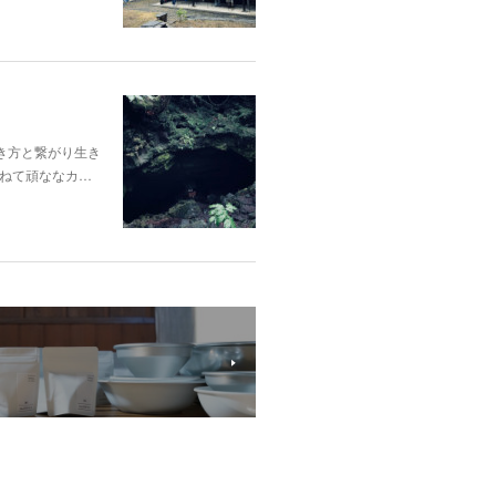
き方と繋がり生き
ねて頑ななカ…