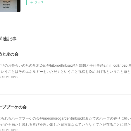
フォロー
関連記事
めと糸の会
リのお茶会いのちの草木染め@hitonoi&nbsp;糸と瞑想と手仕事@a.n.n_co&nbs
ということはそのエネルギーをいただくということ祝福を染め上げるということ糸と
.10.23 13:22
ーブブーケの会
られるハーブブーケの会@moromorogarden&nbsp;摘みたてのハーブの香りに
せが心を満たし溢れる喜びを思い出した日言葉なんていらなくてただ在ることに満た
.10.23 13:08