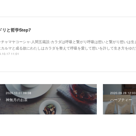
ドリと哲学Step7
ンチャマヤコーシャ-人間五蔵説-カラダは呼吸と繋がり呼吸は想いと繋がり想いは生
はカルマと成る故にわたしはカラダを整えて呼吸を愛して想いを許して生き方をゆだ
.10.17 11:01
2020.10.01 09:08
2020.09.28 12:03
神無月のお茶
ハーブティー