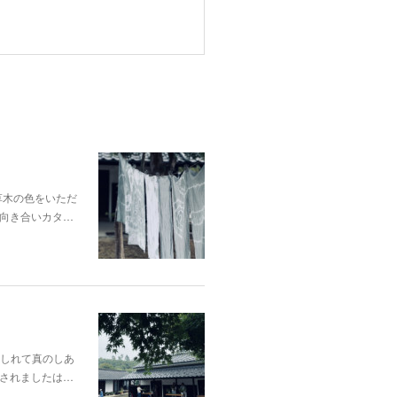
p;草木の色をいただ
向き合いカタ…
酔いしれて真のしあ
されましたは…