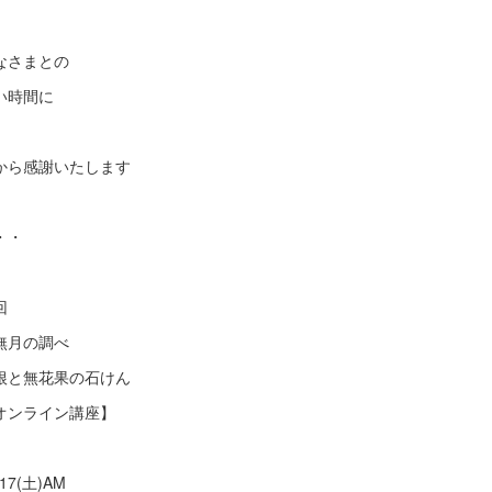
なさまとの
い時間に
から感謝いたします
・・
回
無月の調べ
根と無花果の石けん
オンライン講座】
/17(土)AM