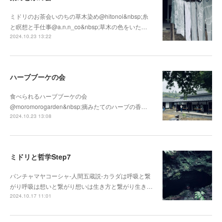
ミドリのお茶会いのちの草木染め@hitonoi&nbsp;糸
と瞑想と手仕事@a.n.n_co&nbsp;草木の色をいた…
2024.10.23 13:22
ハーブブーケの会
食べられるハーブブーケの会
@moromorogarden&nbsp;摘みたてのハーブの香…
2024.10.23 13:08
ミドリと哲学Step7
パンチャマヤコーシャ-人間五蔵説-カラダは呼吸と繋
がり呼吸は想いと繋がり想いは生き方と繋がり生き…
2024.10.17 11:01